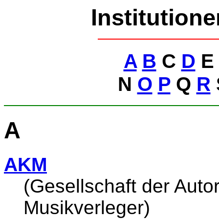
Institution
A
B
C
D
N
O
P
Q
R
A
AKM
(Gesellschaft der Aut
Musikverleger)