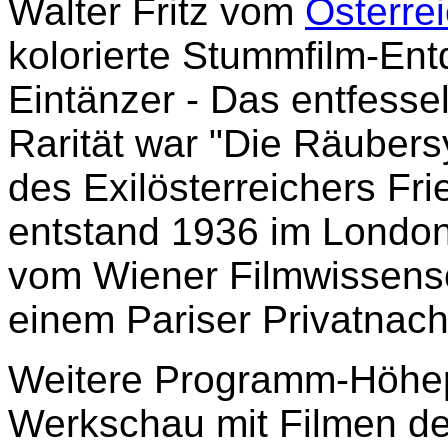
Walter Fritz vom
Österre
kolorierte Stummfilm-En
Eintänzer - Das entfesse
Rarität war "Die Räuber
des Exilösterreichers Fri
entstand 1936 im London
vom Wiener Filmwissensch
einem Pariser Privatnach
Weitere Programm-Höhep
Werkschau mit Filmen des